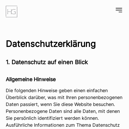
Über uns
Datenschutz­erklärung
Leistungen
Projekte
1. Datenschutz auf einen Blick
Showroom
Kontakt
Allgemeine Hinweise
Die folgenden Hinweise geben einen einfachen
HandwerksGalerie Habbach GmbH
Überblick darüber, was mit Ihren personenbezogenen
Daten passiert, wenn Sie diese Website besuchen.
Robert Habbach
Personenbezogene Daten sind alle Daten, mit denen
Färbergraben 5
Sie persönlich identifiziert werden können.
80331 München
Ausführliche Informationen zum Thema Datenschutz